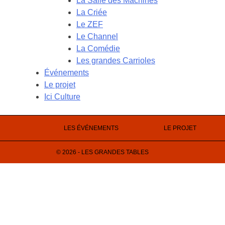
La Salle des Machines
La Criée
Le ZEF
Le Channel
La Comédie
Les grandes Carrioles
Événements
Le projet
Ici Culture
LES ÉVÉNEMENTS
LE PROJET
© 2026 - LES GRANDES TABLES