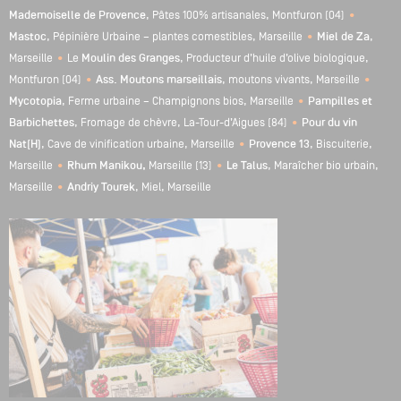
Mademoiselle de Provence
, Pâtes 100% artisanales, Montfuron (04)
•
Mastoc
, Pépinière Urbaine – plantes comestibles, Marseille
•
Miel de Za
,
Marseille
•
Le
Moulin des Granges
, Producteur d’huile d’olive biologique,
Montfuron (04)
•
Ass. Moutons marseillais
, moutons vivants, Marseille
•
Mycotopia
, Ferme urbaine – Champignons bios, Marseille
•
Pampilles et
Barbichettes
, Fromage de chèvre, La-Tour-d’Aigues (84)
•
Pour du vin
Nat(H)
, Cave de vinification urbaine, Marseille
•
Provence 13
, Biscuiterie,
Marseille
•
Rhum Manikou,
Marseille (13)
•
Le Talus
, Maraîcher bio urbain,
Marseille
•
Andriy Tourek
, Miel, Marseille