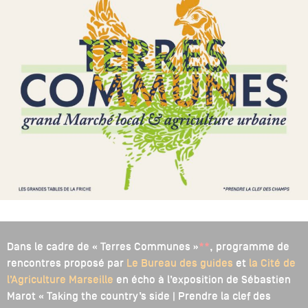
Dans le cadre de « Terres Communes »
**
, programme de
rencontres proposé par
Le Bureau des guides
et
la Cité de
l’Agriculture Marseille
en écho à l’exposition de Sébastien
Marot « Taking the country’s side | Prendre la clef des